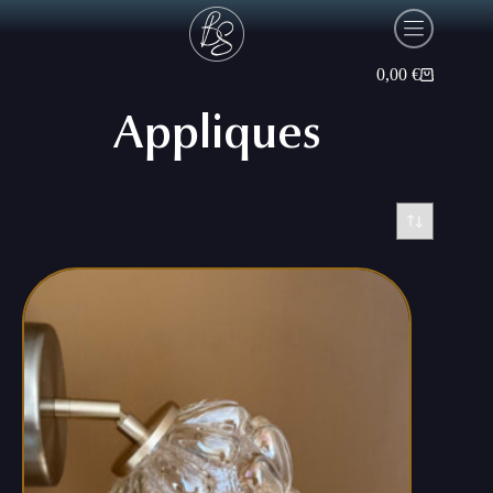
Passer
au
contenu
0,00
€
Panier
d’achat
Appliques