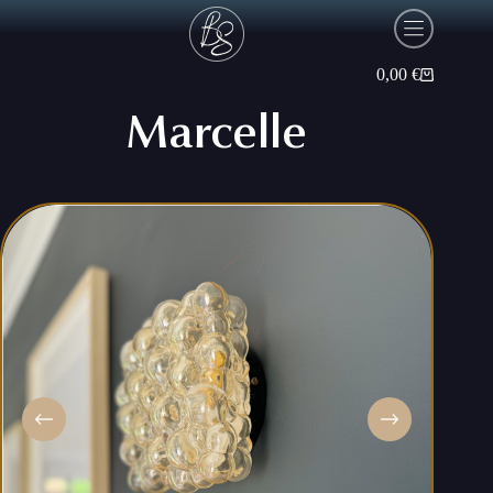
Passer
au
contenu
0,00
€
Panier
d’achat
Marcelle