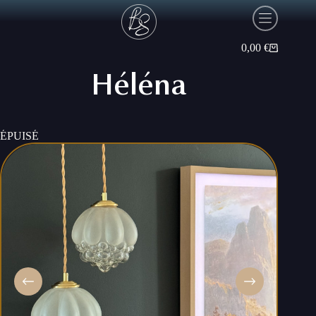
Passer
au
contenu
0,00
€
Panier
d’achat
Héléna
ÉPUISÉ