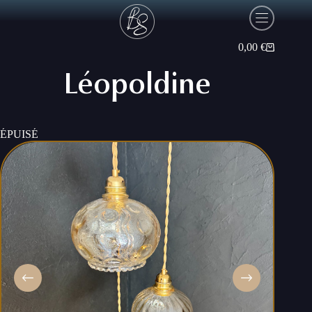
Passer
au
contenu
0,00
€
Panier
d’achat
Léopoldine
ÉPUISÉ