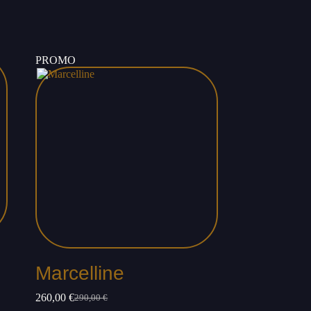
PROMO
Marcelline
260,00
€
290,00
€
Le
Le