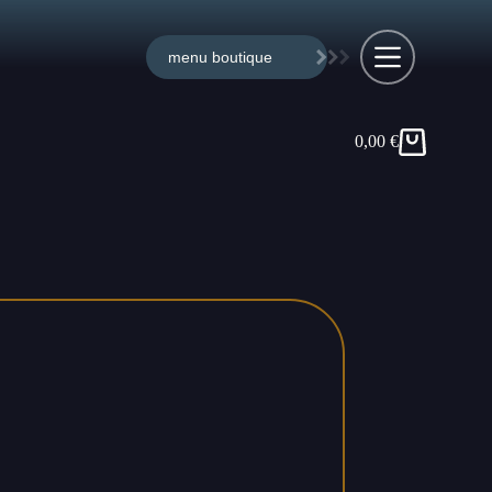
menu boutique
0,00
€
Panier
d’achat